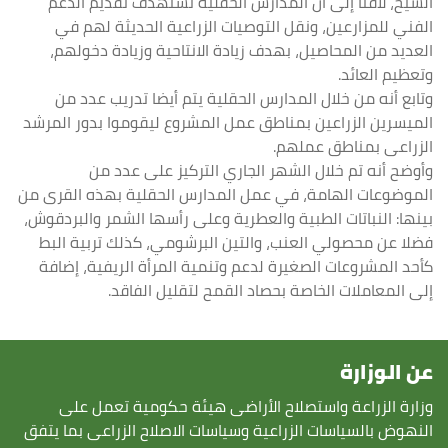
الشيخ، لافتا إلى أن المدارس الحقلية تستهدف تقديم الدعم
الفني للمزارعين، ونقل التوصيات الزراعية الحديثة لهم في
العديد من المحاصيل، بهدف زيادة الانتاحية وزيادة دخولهم،
وتعظيم العائد.
وتابع أنه من خلال المدارس الحقلية يتم أيضا تدريب عدد من
الميسرين الزراعين بمناطق عمل المشروع ليقوموا بدور المرشد
الزراعى بمناطق عملهم.
وأوضح أنه تم خلال الشهر الجاري التركيز على عدد من
الموضوعات الهامة، في عمل المدارس الحقلية بهذه القرى من
بينها: النباتات الطبية والعطرية وعلى رأسها الشمر والبردقوش،
فضلا عن محصولي العنب، والتين البرشومي، كذلك تربية البط
كأحد المشروعات الصغيرة لدعم وتنمية المرأة الريفية، إضافة
إلى المعاملات الخاصة بحصاد القمح لتقليل الفاقد.
عن الوزارة
وزارة الزراعة واستصلاح الأراضى هيئة حكومية تعمل على
النهوض بالسياسات الزراعية وسياسات الاصلاح الزراعى بما يتفق