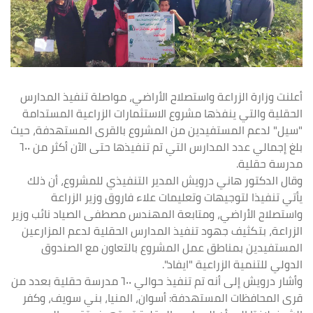
أعلنت وزارة الزراعة واستصلاح الأراضي، مواصلة تنفيذ المدارس
الحقلية والتي ينفذها مشروع الاستثمارات الزراعية المستدامة
"سيل" لدعم المستفيدين من المشروع بالقرى المستهدفة، حيث
بلغ إجمالي عدد المدارس التي تم تنفيذها حتى الآن أكثر من ٦٠٠
مدرسة حقلية.
وقال الدكتور هاني درويش المدير التنفيذي للمشروع، أن ذلك
يأتي تنفيذا لتوجيهات وتعليمات علاء فاروق وزير الزراعة
واستصلاح الأراضي، ومتابعة المهندس مصطفى الصياد نائب وزير
الزراعة، بتكثيف جهود تنفيذ المدارس الحقلية لدعم المزارعين
المستفيدين بمناطق عمل المشروع بالتعاون مع الصندوق
الدولي للتنمية الزراعية "ايفاد".
وأشار درويش إلى أنه تم تنفيذ حوالي ٦٠٠ مدرسة حقلية بعدد من
قرى المحافظات المستهدفة: أسوان، المنيا، بني سويف، وكفر