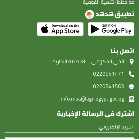
مع خطط التنمية القومية
تطبيق هدهد
اتصل بنا
‏الحي الحكومى - العاصمة الادارية
0220541471
0220541563
info.moa@agr-egypt.gov.eg
اشترك في الرسالة الإخبارية