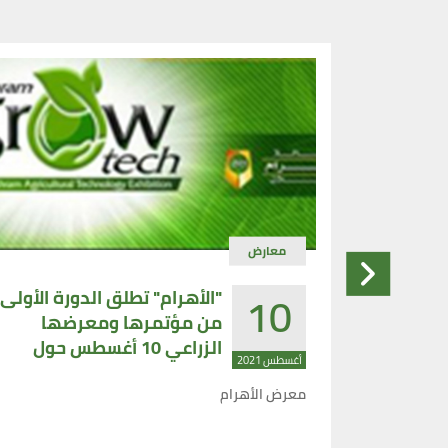
معارض
10
لمبيدات
"الأهرام" تطلق الدورة الأولى
 المجلس
من مؤتمرها ومعرضها
لغذائية
الزراعي 10 أغسطس حول
أغسطس 2021
الزراعة .. مستقبل مصر
عمل
معرض الأهرام
الواعد