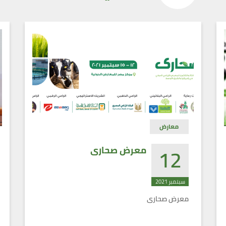
معارض
12
معرض صحارى
سبتمبر 2021
معرض صحارى