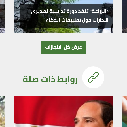
"الزراعة" تنفذ دورة تدريبية لمديري
ر
الادارات حول تطبيقات الذكاء
ب
الاصطناعي واستخداماته في المجال
ب
الزراعي
عرض كل الإنجازات
روابط ذات صلة