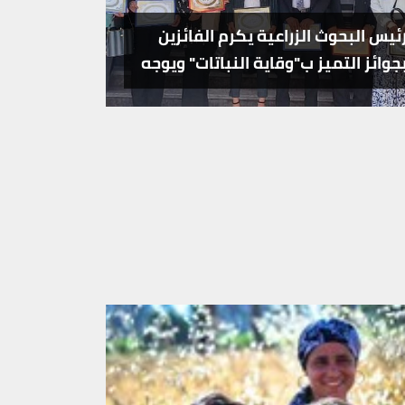
ئيس البحوث الزراعية يكرم الفائزين
انجازات ا
جوائز التميز ب"وقاية النباتات" ويوجه
متبقيات ا
تعزيز تطبيقاتها الميدانية
في الأغذية 