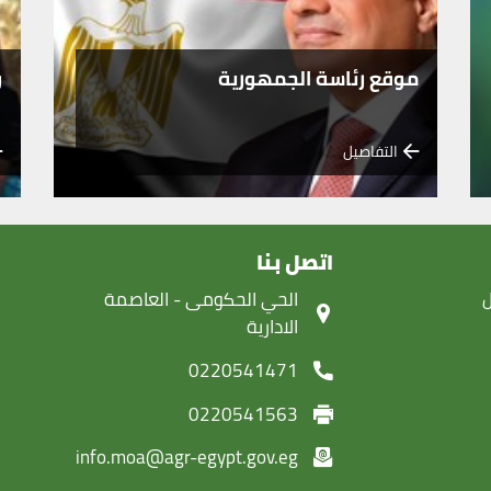
موقع رئاسة الجمهورية
و
التفاصيل
اتصل بنا
ل
‏الحي الحكومى - العاصمة
الادارية
0220541471
0220541563
info.moa@agr-egypt.gov.eg