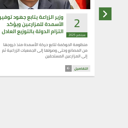
2
"الزراعة" تنفذ أكثر من 6400
وزير الزراعة يتابع جهود توفير
 خلال
الأسمدة للمزارعين ويؤكد
 "الصحة
التزام الدولة بالتوزيع العادل
سبتمبر 2025
دون أعباء إضافية
مات التلقيح
منظومة الحوكمة تتابع حركة الأسمدة منذ خروجها
اهيم
من المصانع وحتى وصولها إلى الجمعيات الزراعية ثم
مة الانتاج
إلى المزارعين المستحقين
التفاصيل