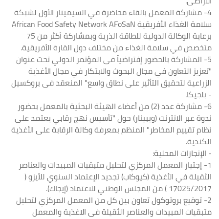
الأراضى.
4- مشاركة المعمل بالقاء محاضرة في السيمينار الأول لشبكة
سلامة الغذاء الأفريقية African Food Safety Network AFoSaN
برعاية الوكالة الدولية للطاقة الذرية وبمشاركة أكثر من 75
متخصص في سلامة الغذاء من مختلف دول القارة الأفريقية.
5- المشاركة بالحضور إفتراضياً فى المؤتمر الدولي تحت عنوان
"تعزيز التعاون في مجال البحوث والابتكار في مجال الأغذية
الزراعية لتحقيق التأثير على نطاق واسع" المنعقد فى بروكسيل
- بلجيكا.
6- مشاركة عدد (2) من أعضاء الهيئة البحثية بالمعمل بحضور
ندوة عبر الانترنت (ويبينار) حول "تأسيس نهج رقابي يعتمد على
نظام تقييم المخاطر" المنظم بمعرفة وكالة الرقابة على الأغذية
الكندية.
- الإنجازات المحلية:
1- إجتياز المعمل المركزي لتحليل متبقيات المبيدات والعناصر
الثقيلة في الأغذية (كيوكاب) تجديد الإعتماد السنوي للأيزو (
17025/2017 ) من المجلس الوطني للاعتماد (إيجاك).
2- توقيع بروتوكول تعاون بين كل من المعمل المركزي لتحليل
متبقيات المبيدات والعناصر الثقيلة فى الاغذية والمعمل