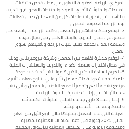
المركزي للزراعة العضوية للتعاون فى مجال فحص متبقيات
المبيدات والملوثات الأخرى بالمواد والمنتجات العضوية، والتدريب
والتأهيل في نطاق اختصاصات كل من المعملين ضمن فعاليات
يوم الزراعة العضوية المصري.
3- توقيع مذكرة تفاهم بين المعمل وكلية الزراعة – جامعة عين
شمس فى مجال التدريب والبحث العلمي فى مجال جودة
وسلامة الغذاء لخدمة طلاب كليات الزراعة وتأهيلهم لسوق
العمل.
4- توقيع مذكرة تفاهم بين المعمل وشركة بيروفيريتاس وذلك
في مجال اختبارات سلامة الغذاء، والتدريب والاستشارات الفنية.
5- تكريم السادة الباحثين الذين قاموا بنشر أبحاث ذات جودة
علمية بمجلات دولية ذات معامل تأثير عالي يتراوح معامل تأثيرها
مرتفع تشجيعاً لهم وتحفيزاً لجميع الباحثين بالمعمل ويأتي نشر
هذه الأبحاث في إطار خطة مركز البحوث الزراعية.
6- إدخال عدد 8 طرق جديدة لتحليل الملوثات الكيميائية
والميكروبية في الأغذية والبيئة.
العينات التي قام المعمل بتحليلها خلال الربع الأول من العام
الحالي 2025 ودوره في دعم الصادرات الغذائية المصرية
ومنظومة الرقابة على المنتجات الغذائية بالأسواق المحلية: