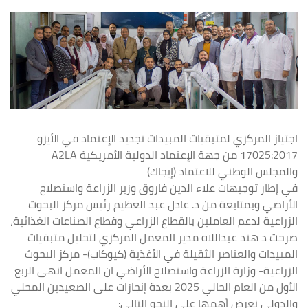
اجتياز المركزي لمتبقيات المبيدات تجديد الإعتماد في الأيزو
17025:2017 من جهة الإعتماد الدولية الأمريكية A2LA
والمجلس الوطني للاعتماد (إيجاك)
في إطار توجيهات علاء الدين فاروق وزير الزراعة واستصلاح
الأراضي وبمتابعة من د. عادل عبد العظيم رئيس مركز البحوث
الزراعية لدعم العاملين بالقطاع الزراعي وقطاع الصناعات الغذائية،
صرحت د هند عبداللاه مدير المعمل المركزي لتحليل متبقيات
المبيدات والعناصر الثقيلة في الأغذية (كيوكاب)- مركز البحوث
الزراعية- وزارة الزراعة واستصلاح الأراضي ان المعمل انهى الربع
الأول من العام الحالي 2025 بعدة إنجازات على الصعيدين المحلي
والدولي نعرض أهمها على النحو التالي: