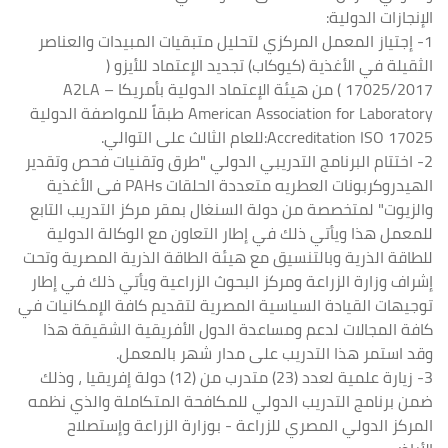
الإنجازات الدولية:
1- إجتياز المعمل المركزي لتحليل متبقيات المبيدات والعناصر
الثقيلة في الأغذية (كيوكاب) تجديد الإعتماد للأيزو (
17025/2017 ) من هيئة الإعتماد الدولية بأمريكا A2LA –
American Association for Laboratory طبقاً للمواصفة الدولية
Accreditation ISO 17025:للعام الثالث على التوالي.
2- اختتام البرنامج التدريبي الدولي "طرق وتقنيات فحص وتقدير
الهيدروكربونات العطريه متعددة الحلقات PAHs فى الأغذية
والزيوت" لمتخصصة من دولة السنغال بمقر مركز التدريب التابع
للمعمل هذا ويأتي ذلك في إطار التعاون مع الوكالة الدولية
للطاقة الذرية وبالتنسيق مع هيئة الطاقة الذرية المصرية وتحت
إشراف وزارة الزراعة ومركز البحوث الزراعية ويأتي ذلك في إطار
توجيهات القيادة السياسية المصرية لتقديم كافة الإمكانيات في
كافة المجالات لدعم ومساعدة الدول الأفريقية الشقيقة هذا
وقد استمر هذا التدريب على مدار شهر بالمعمل.
3- زيارة علمية لعدد (23) متدرب من (12) دولة إفريقيا ، وذلك
ضمن برنامج التدريب الدولي للمكافحة المتكاملة والذي نظمه
المركز الدولي المصري للزراعة - بوزارة الزراعة وإستصلاح