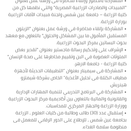
• المشاركة بالحضور وإلقاء محاضرة فى ورشة عمل بعنوان
"المبيدات والصادرات الزراعية المصرية" والتي نظمها كل من
كلية الزراعة – جامعة عين شمس ولجنة مبيدات الآفات الزراعية
بوزارة الزراعة.
• المشاركة بإلقاء محاضرة في ورشة عمل بعنوان "الزيتون
المستقبل المأمول ما بين المشاكل والحلول" بالتعاون مع معهد
بحوث البساتين بمركز البحوث الزراعية.
• الإشراف على وتحكيم رسالة ماجستير بعنوان "تقدير بعض
الملوثات العضوية في البن وتقييم مخاطرها على صحة الإنسان"
كلية الزراعة - جامعة الازهر.
• المشاركة فى سيمينار بعنوان “التطبيقات الحديثة لأجهزة
مطياف الكتلة فى تحليل الأغذية” الخاص بشركة شيمتزو
هينريش.
• المشاركة في البرنامج التدريبي لتنمية المهارات الإدارية
والقانونية والمالية بالتعاون بين أكاديمية مركز البحوث الزراعية
ووزارة الزراعة والجهاز المركزي للمحاسبات.
• إستقبال عدد (30) طالب وطالبة من كليات العلوم ـ الزراعة
بجامعة عين شمس ـ للإطلاع على الدور الرقابي للمعمل فى
منظومة سلامة الغذاء.