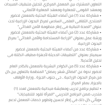
التعاون المشترك بين المعمل المركزي لتحليل متبقيات المبيدات
ومعهد القومى للمعايرة ومعهد المعايرة الألماني.
• مشاركة عدد (7) من أعضاء الهيئة البحثية بالمعمل لحضور
المنتدى الثقافى العلمى السادس لمركز البحوث الزراعية تحت
عنوان "الصحة النباتية فى إطار منظومة الأمن الغذائي"
• مشاركة عدد (2) من أعضاء الهيئة البحثية بالمعمل لحضور
ورشة عمل بعنوان "الزراعة المستدامة والأمن الغذائي" بمركز
البحوث الزراعية.
• مشاركة عدد من أعضاء الهيئة البحثية بالمعمل لحضور
سيمينار بعنوان “التطبيقات الحديثة لأجهزة مطياف الكتلة فى
تحليل الأغذية”.
• مشاركة عدد (5) من الكوادر البشرية بالمعمل بالكادر العام
لحضور ندوة عن "فضائل شهر رمضان" المنظمة بالتعاون بين كل
من مركز البحوث الزراعية ـ حى جنوب الجيزة ـ وزارة الأوقاف
بالجيزة، بمقر المركز.
• تنظيم برنامج تدريب ومعايشة ميدانية بالمعمل لعدد (1)
متدرب ضمن البرنامج التدريبي "المرأة تقود للتنفيذيات"
•
ويأتي كل ذلك في إطار تحسين وتطوير خدمات المعمل لدعم