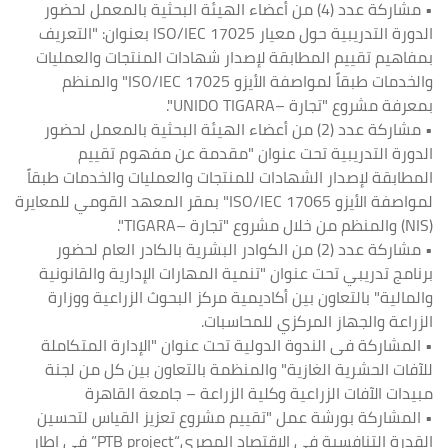
• مشاركة عدد (4) من أعضاء الهيئة البحثية بالمعمل لحضور
الدورة التدريبية حول معيار ISO/IEC 17025 بعنوان: "التعريف
بمفاهيم تقييم المطابقة لإصدار شهادات المنتجات والعمليات
والخدمات طبقاً لمواصفة الأيزو ISO/IEC 17025" والمنظم
بمعرفة مشروع "تجارة –UNIDO TIGARA".
• مشاركة عدد (2) من أعضاء الهيئة البحثية بالمعمل لحضور
الدورة التدريبية تحت عنوان "مقدمة عن مفهوم تقييم
المطابقة لإصدار الشهادات للمنتجات والعمليات والخدمات طبقاً
لمواصفة الأيزو ISO/IEC 17065" بمقر المعهد القومي للمعايرة
(NIS) والمنظم من خلال مشروع "تجارة –TIGARA".
• مشاركة عدد (2) من الكوادر البشرية بالكادر العام لحضور
برنامج تدريبي تحت عنوان "تنمية المهارات الإدارية والقانونية
والمالية" بالتعاون بين أكاديمية مركز البحوث الزراعية ووزارة
الزراعة والجهاز المركزي للمحاسبات.
• المشاركة فى الندوة الدولية تحت عنوان "الإدارة المتكاملة
للآفات الحشرية الغازية" والمنظمة بالتعاون بين كل من لجنة
مبيدات الآفات الزراعية وكلية الزراعة – جامعة القاهرة
• المشاركة بورشة عمل "تقييم مشروع تعزيز القياس لتحسين
القدرة التنافسية في الاقتصاد المصري“PTB project” فى إطار