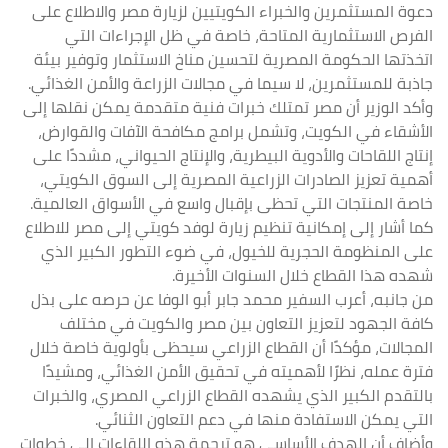
دعوة المستثمرين والخبراء الكويتيين لزيارة مصر والاطلاع على
الفرص الاستثمارية المتاحة، خاصة في ظل الإجراءات التي
اتخذتها الحكومة المصرية لتحسين مناخ الاستثمار وتوفير بيئة
جاذبة للمستثمرين، لا سيما في مجالات الزراعة والأمن الغذائي.
وأكد الوزير أن مصر تمتلك خبرات فنية متقدمة يمكن نقلها إلى
الأشقاء في الكويت، وتشمل برامج مكافحة الآفات والقوارض،
إنتاج اللقاحات والأدوية البيطرية، والإنتاج الحيواني، مشددًا على
أهمية تعزيز الصادرات الزراعية المصرية إلى السوق الكويتي،
خاصة المنتجات التي تحظى بإقبال واسع في الأسواق العالمية.
كما أشار إلى إمكانية تنظيم زيارة لوفد كويتي إلى مصر للاطلاع
على المنظومة الحجرية للخيول، في ضوء التطور الكبير الذي
شهده هذا القطاع خلال السنوات الأخيرة.
من جانبه، أعرب السفير محمد جابر أبو الوفا عن حرصه على بذل
كافة الجهود لتعزيز التعاون بين مصر والكويت في مختلف
المجالات، مؤكدًا أن القطاع الزراعي سيحظى بأولوية خاصة خلال
فترة عمله، نظرًا لأهميته في تحقيق الأمن الغذائي، ومشيدًا
بالتقدم الكبير الذي يشهده القطاع الزراعي المصري، والخبرات
التي يمكن الاستفادة منها في دعم التعاون الثنائي.
وأضاف أن الهدف الأساسي هو ترجمة هذه اللقاءات إلى خطوات