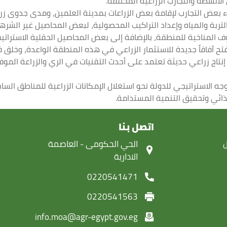
الأنشطة والتجارب الزراعية المختلفة.
اء بعض التجارب لإقامة بعض الزراعات بمدينة العلمين، ومدى جدوى زرا
 بالتربة والمياه وإعداد التراكيب المحصولية، لبعض المحاصيل غير الش
ف المناخية للمنطقة، بالإضافة إلى بعض المحاصيل الحقلية الاستراتيج
تح آفاقاً جديدة للاستثمار الزراعي في هذه المنطقة الواعدة، وخلق 
تاج زراعي حديثة تعتمد على أحدث التقنيات في الري والزراعة الموفرة 
وجه الاستراتيجي للدولة نحو استغلال الإمكانات الزراعية للمناطق السا
غذائي وتحقيق التنمية المستدامة.
اتصل بنا
ل
‏الحي الحكومى - العاصمة
الادارية
0220541471
0220541563
info.moa@agr-egypt.gov.eg