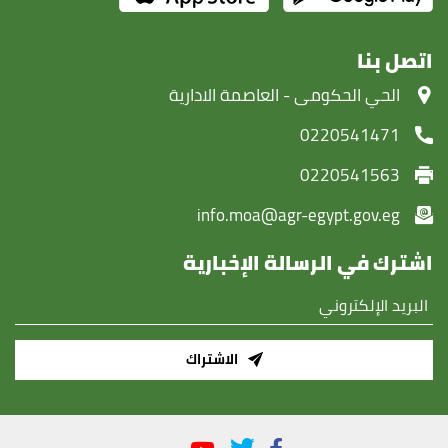
اتصل بنا
‏الحي الحكومى - العاصمة الادارية
0220541471
0220541563
info.moa@agr-egypt.gov.eg
اشترك في الرسالة الإخبارية
الاشتراك