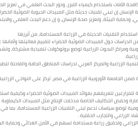
فحة الآفات باستخدام كيمياء الليزر، ودور البحث العلمي في تعزيز الصحة
صحة الإنسان إن تبني تقنيات حديثة مثل المبيدات الحيوية الضوئية ال
، وحماية البيئة، وتعزيز صحة الإنسان، و إن دعم البحث العلمي والا
تخدام التقنيات الحديثة في الزراعة المستدامة، من أبرزها:
لأوروبية ومراكز البحوث الزراعية لوضع بروتوكولات تنفيذية مشتركة، و
اعية.
للتنمية الزراعية والمركز العربي لدراسات المناطق الجافة والقاحلة لتط
 ضمن الجامعة الأوروبية الزراعية في مصر، تركز على النواحي الزراعية و
ية للمزارعين لتعريفهم بفوائد المبيدات الضوئية الخضراء وكيفية است
لضارة وخفض التكاليف الخاصة مدخلات الإنتاج مثل المبيدات الكيماوية .
كومية لوضع سياسات تدعم تبني التقنيات الزراعية المستدامة، بما في ذ
 الزراعي والتجارب الحقلية .
الزراعي وتحقيق زراعة مستدامة تسهم في الأمن الغذائي وحماية البي