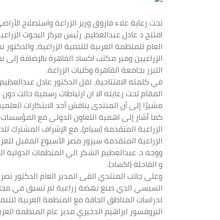
تحت رعاية علاء فاروق وزير الزراعة واستصلاح الأراض
افتتح د عادل عبدالعظيم، رئيس مركز البحوث الزراعي
العام للمنظمة العربية للتنمية الزراعية، والدكتور ن
الزراعيين ومير مكتب اكساد القاهرة بالإضافة إلى ن
الليزر بجامعة القاهرة وكليات الزراعة.
في كلمته الافتتاحية، نقل الدكتور عادل عبدالعظيم 
المقام تحت رعايته الا ان ارتباطات رسمية حالت دون 
مشيرًا إلى أن المنتدى يناقش أحد الابتكارات العلمي
كما أشار إلى اهمية التعاون الدولي مع المؤسسات ا
الزراعية المتقدمة (سيام)، مع الإشراف المشترك للد
الزراعية المتقدمة سيزور مصر الأسبوع المقبل لتعزيز
ووجه د. عبدالعظيم الشكر الي المنظمات الدولية العر
و القاحلة (اكساد).
وعلي جانب المنتدي القى المدير العام الدكتور نصر
السيسي الذي صنع نهضة زراعية لم تسبق في مجالات ا
لدراسات المناطق الجافة مع المنظمة العربية للتنم
البروفسور ابراهيم الدخيري مدير عام المنظمة العربي