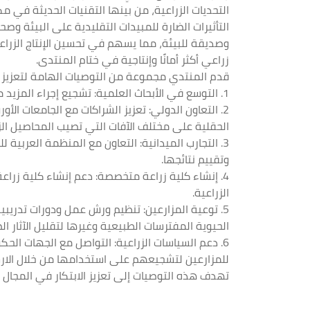
التحديات الزراعية، من بينها التقنيات الحديثة في مكا
التأثيرات الضارة للمبيدات التقليدية على البيئة و
وصديقة للبيئة، مما يسهم في تحسين الإنتاج الزراعي
زراعي أكثر أمانًا وإنتاجية في ختام المنتدى.
قدم المنتدي مجموعة من التوصيات الهامة لتعزيز اس
1. التوسع في الأبحاث العلمية: تشجيع إجراء المزيد من الدراسات حول المبيدات الضوئية الخضراء لتقييم فعاليتها وأمانها على المحاصيل الزراعية والبيئة.
2. التعاون الدولي: تعزيز الشراكات مع الجامعات ا
الحقلية على مختلف الآفات التي تصيب المحاصيل الزر
3. التجارب الميدانية: التعاون مع المنظمة العربية 
وتقييم نتائجها.
4. إنشاء كلية زراعة متخصصة: دعم إنشاء كلية زراعة
الزراعية.
5. توعية المزارعين: تنظيم ورش عمل ودورات تدريب
الحيوية المفترسات الطبيعية وغيرها لتقليل الآثار ا
6. دعم السياسات الزراعية: التواصل مع الجهات الح
للمزارعين لتشجيعهم على استخدامها من خلال الارشاد
تهدف هذه التوصيات إلى تعزيز الابتكار في المجال 