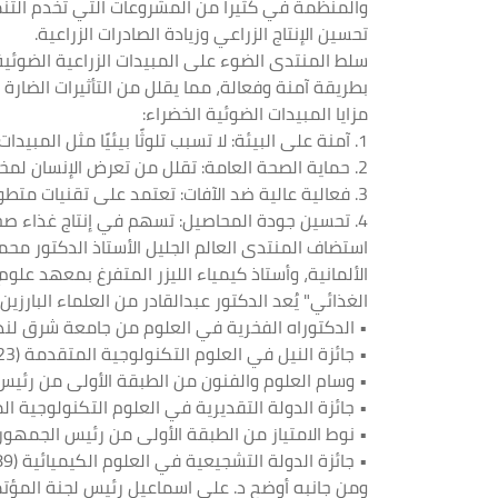
والمنظمة في كثيرا من المشروعات التي تخدم التنمي
تحسين الإنتاج الزراعي وزيادة الصادرات الزراعية.
سلط المنتدى الضوء على المبيدات الزراعية الضوئية
بطريقة آمنة وفعالة، مما يقلل من التأثيرات الضارة 
مزايا المبيدات الضوئية الخضراء:
1. آمنة على البيئة: لا تسبب تلوثًا بيئيًا مثل المبيدات الكيميائية التي تترك بقايا سامة في التربة والمياه.
2. حماية الصحة العامة: تقلل من تعرض الإنسان لمخاطر المواد الكيميائية السامة التي قد تسبب أمراضًا مزمنة.
3. فعالية عالية ضد الآفات: تعتمد على تقنيات متطورة تستهدف الآفات دون الإضرار بالكائنات النافعة مثل النحل.
4. تحسين جودة المحاصيل: تسهم في إنتاج غذاء صحي وآمن، مما يعزز القدرة التنافسية للمنتجات الزراعية في الأسواق المحلية والدولية.
استضاف المنتدى العالم الجليل الأستاذ الدكتور مح
الألمانية، وأستاذ كيمياء الليزر المتفرغ بمعهد عل
الغذائي" يُعد الدكتور عبدالقادر من العلماء البارز
• الدكتوراه الفخرية في العلوم من جامعة شرق لندن (024
• جائزة النيل في العلوم التكنولوجية المتقدمة (2023).
• وسام العلوم والفنون من الطبقة الأولى من رئيس الجم
• جائزة الدولة التقديرية في العلوم التكنولوجية المتقدم
• نوط الامتياز من الطبقة الأولى من رئيس الجمهورية (95
• جائزة الدولة التشجيعية في العلوم الكيميائية (1989).
ومن جانبه أوضح د. علي اسماعيل رئيس لجنة المؤ