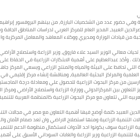
ي
ة وفي حضور عدد من الشخصيات البارزة، من بينهم البروفسور إبراهيم ا
صرالدين العبيد، المدير العام للمركز العربي لدراسات المناطق الجافة وا
خبة من قيادات الوزارة ومديري ووكلاء المعاهد والمعامل المركزية وا
تحيات معالي الوزير السيد علاء فاروق، وزير الزراعة واستصلاح الأرا
ذلك . وأكد عبدالعظيم على أهمية الابتكارات الزراعية في الحفاظ على ا
ة التي تحافظ على البيئة والمياه والمنتج الزراعي ويسعي المركز جاهدا
لعلمية والمراكز البحثية العالمية، ومناقشة إنشاء مركز إقليمي في 
ارسين من مركز البحوث الزراعية للحصول علي ومعادلة درجة الماجستير
 التعاون بين المركزالدولي ووزارة الزراعة واستصلاح الأراضي ومركز الب
بيه التي تتعاون مع مركز البحوث الزراعية كالمنظمة العربية للتنمية 
الدين العبيد كلمة أوضح فيها أهمية التعاون مع مصر في مجالات التنم
لتنمية الزراعية ومنها استصلاح الاراضي وان تعد صمام الأمان والدا
ية الزراعية سوف يكونوا احد الأدوات لاستكمال منظومة الدعم للتنم
ة للتنمية الزراعية وزير الزراعة والغابات السوداني الأسبق على أهمية