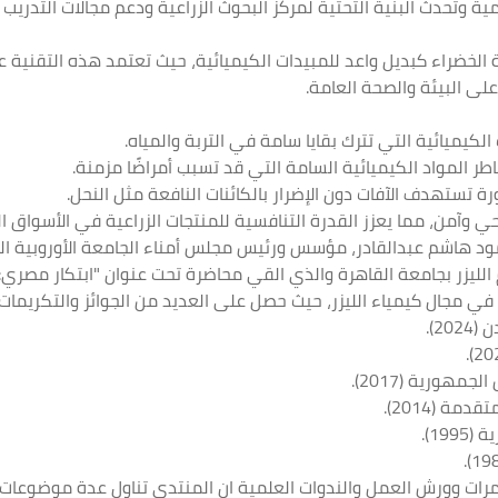
ة وتحدث البنية التحتية لمركز البحوث الزراعية ودعم مجالات التدريب
 الخضراء كبديل واعد للمبيدات الكيميائية، حيث تعتمد هذه التقنية ع
على البيئة والصحة العامة.
مود هاشم عبدالقادر، مؤسس ورئيس مجلس أمناء الجامعة الأوروبية ال
وم الليزر بجامعة القاهرة والذي القي محاضرة تحت عنوان "ابتكار مصري
ين في مجال كيمياء الليزر، حيث حصل على العديد من الجوائز والتكريمات
2).
هورية (2017).
ة (2014).
19).
تمرات وورش العمل والندوات العلمية ان المنتدى تناول عدة موضوع