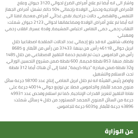
واشار الى انه أيضا تم علاج أمراض الضرع لحوالي 3120 حيوان، وعلاج
الأمراض الإنتاجية وحديثي الولادة بإجمالي 504 حالة، تشمل: أمراض الجهاز
التنفسي والهضمي، حالات جراحية، نقص غذائي، أمراض معدية، لافتا الى
انه أيضا تم علاج أمراض الولادة ومضاعفاتها لحوالي 2123 حيوان، شملت:
التهاب رحمي، حمى النفاس، احتباس المشيمة، ولادة عسرة، انقلاب رحمي
ومهبلي.
واضاف شاهين، انه قد بلغ إجمالي عدد الحالات الملقحة اصطناعيا خلال
ابريل حوالي 46118 رأس، من بينها: 37433 من رأس من الأبقار، و 8685
رأس من الجاموس، حيث تم تقديم خدمة التلقيح الاصطناعي من خلال 1485
نقطة، منها: 853 نقطة قديمة، 600 نقطة ضمن مشروع التحسين الوراثي،
و32 نقطة ضمن مبادرة "حياة كريمة"، لافتا إلى أن هناك أيضا 312 نقطة
تحت الاستلام والتشغيل.
واوضح رئيس الهيئة انه تم خلال ابريل الماضي إنتاج عدد 58700 جرعة سائل
منوي مجمد للأبقار والجاموس، فصلا عن توزيع حوالي 40014 جرعة على
نقاط التلقيح لتعزيز القدرات الإنتاجية، كما تم استلام وفحص عدد 49931
جرعة من السائل المنوي المجمد المستورد من خلال 4 رسائل، شملت:
43896 جرعة للأبقار، و6035 جرعة للجاموس.
عن الوزارة