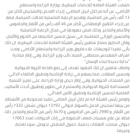
كشفت الهيئة العامة للخدمات البيطرية، بوزارة الزراعة واستصلاح
الأراضي، عن أنه تم خلال ابريل الماضي، إجراء الفحص والتشخيص لأكثر من
13 ألف رأس من الماشية، وتقديم الرعاية التناسلية للحالات المرضية، فضلا
عن إجراء التلقيح الإصطناعي لأكثر من 46 ألف رأس من الأبقار والجاموس
والأغنام والماعز، وذلك ضمن جهودها في مجال الرعاية التناسلية
والتحسين الوراثي للماشية، في سبيل تحسين انتاجيتها من اللحوم والألبان.
وقال الدكتور ممتاز شاهين رئيس الهيئة العامة للخدمات البيطرية، ان ذلك
يأتي تنفيذا لتوجيهات علاء فاروق وزير الزراعة واستصلاح الأراضي، وتحت
اشراف المهندس مصطفى الصياد نائب وزير الزراعة، وفي إطار مبادرة
"بداية جديدة لبناء الإنسان"
واضاف شاهين ان تلك الجهود تهدف إلى رفع كفاءة الثروة الحيوانية
وتحسين السلالات، مما يسهم في زيادة الإنتاجية وتحقيق الاكتفاء الذاتي
من المنتجات الحيوانية، وفي إطار حرص وزارة الزراعة، على تعزيز التنمية
المستدامة للثروة الحيوانية، والاستمرار في تطوير وتطبيق أحدث الأساليب
العلمية لتحسين الإنتاجية وتحقيق الأمن الغذائي.
واوضح رئيس الهيئة انه تم خلال ابريل الماضي تنفيذ مجموعة من الأنشطة،
من بينها تشخيص الحمل بالسونار لحوالي 13792 حيوان، تشمل: 7332 رأس
من الأبقار، و 2990 رأس من الجاموس، و 3470 رأس من الأغنام والماعز، ذلك
فضلا عن علاج مسببات ضعف الخصوبة في إناث الحيوانات لعدد 17663
حيوان، شملت: التهابات رحمية، خمول المبايض، تحوصل، سوء تغذية،
وغيرها.