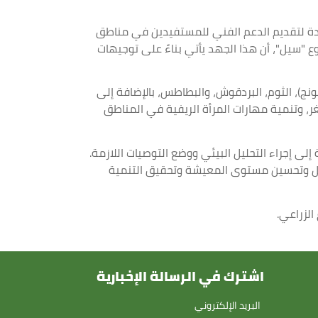
في مشروع الاستثمارات الزراعية المستدامة "سيل"، 14 مدرسة حقلية جديدة لتقديم الدعم الفني للمستفيدين في مناطق
 "سيل"، أن هذا الجهد يأتي بناءً على توجيهات
نج)، الثوم، البردقوش، والبطاطس، بالإضافة إلى
، وتنمية مهارات المرأة الريفية في المناطق
إلى إجراء التحليل البيئي ووضع التوصيات اللازمة.
لدخل وتحسين مستوى المعيشة وتحقيق التنمية
الزراعي.
اشترك في الرسالة الإخبارية