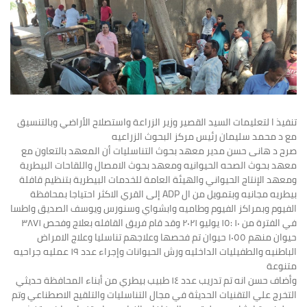
تنفيذ ا لتعليمات السيد القصير وزير الزراعة واستصلاح الأراضي وبالتنسيق
مع د محمد سليمان رئيس مركز البحوث الزراعيه
صرح د هانى حسن مدير معهد بحوث التناسليات أن المعهد بالتعاون مع
معهد بحوث الصحه الحيوانيه ومعهد بحوث الامصال واللقاحات البيطرية
ومعهد الإنتاج الحيواني والهيئة العامة للخدمات البيطرية بتنظيم قافلة
بيطريه مجانيه وبتمويل من ال ADP إلى القري الاكثر احتياجا بمحافظة
الفيوم وبمراكز الفيوم وطاميه وابشواي وسنورس ويوسف الصديق واطسا
في الفترة من ١٠ :١٥ يوليو ٢٠٢١ وقد قام فريق القافله بعلاج وفحص ٣٨٧١
حيوان منهم ١٠٥٥ حيوان تم فحصها وعلاجهم تناسليا وعلاج الامراض
الباطنيه والطفيليات الداخليه ورش الحيوانات وإجراء عدد ١٩ عمليه جراحيه
متنوعة
وأضاف حسن انه تم تدريب عدد ١٤ طبيب بيطري من أبناء المحافظة حديثي
التخرج علي التقنيات الحديثة في مجال التناسليات والتلقيح الاصطناعي وتم