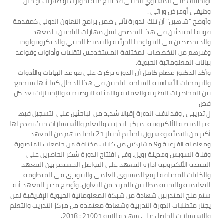
أواختلاف على المستوي الجينى قد ينتج عنه تحوارت او طفرات أو خلل
وظيفى أومرض وراثي .
وأوضح "شاهين" أن تلك الدورة تأتى ضمن برامج التعاون الدولى كمقدمة
قوية للمبتدئين فى هذا التخصص لثقل مهارات الباحثين بالمعهد
والمتخصصين فى البيولوجيا الجزئية والتنميط الجيني والميكروبيولوجيا
وغيرهم من التخصصات المختلفة المستخدمين لتقنيات وأداوات وقواعد
بيانات المعلوماتية الحيوية.
‏وأكد الدكتور عصام كامل أن الدورة تركزت على قواعد البيانات والأدوات
والبرمجيات الأساسية المتاحة للباحثين فى هذا المجال كما أنها ستجمع
بين المحاضرات النظرية والعملية والامثلة التوضيحية والإختبارات بعد كل
فص
ل تدريبي ، وقد لاقت الدورة إقبالا شديد من الباحثين على التسجيل فيها
عبر المنصة الألكترونية لمركز التدريب والتعلم والأستشارات حيث تقدم لها
أكثر من ثلاثمئة وعشرون باحثاً تم أختيار 21 باحثا منهم من المعهد
ومعامله الفرعية و9 مشاركين من كليات مختلفة من جامعات المنصورة
وقناة السويس ومدينة زويل. وفى افتتاح الدورة شكر الحاضرين على
المنصة الألكترونية ادارة المعهد على التواصل المستمر بين المعهد
والكليات المختلفة لرفع المستوى العلمى والتنويرى فى المنظومة
التعليمية والبحثية مطالبين بالمزيد من التعاون. وأوضح مدير المعهد أنه
ستم منح المتدربين شهادة من شبكة المعلوماتية الحيوية الإفريقية لمن
يجتاز متطلبات الدورة التدربية وشهادة معتمده من مركز التدريب والتعلم
والاستشارات الحاصل على شهادة الايزو 21001 : 2018.