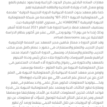
مهارات الساده الباحثين بمركز البحوث الزراعية وبما يعود عليهم بالنفع
ورفع معدل الاداء وزيادة الانتاجيه والطاقه التشغيليه لهم
كما نظم معهد بحوث الصحة الحيوانية الدورة التدريبية الدولية “ مقدمة
فى المعلوماتية الحيوية IBT-2021” والمقدمة من شبكة المعلوماتية
الحيوية الإفريقية H3ABIONET على مستوي القارة الإفريقية حيث
يستضيف المعهد فصلا دراسيا للدورة هذا العام 2021 لمدة ثلاثة أشهر
وذلك إبتداءا من يوم 13 يوليو وحتى الثانى عشر من أكتوبر بنظام الدراسة
التفاعلية عن بعد virtual classrooms.
وقد افتتح الدورة د ممتاز شاهين مدير المعهد عبر المنصة الإلكترونية
لمركز التدريب والتعلم والاستشارات فى حضور د عصام كامل مدير مكتب
التدريب والتعلم والإستشارات ومنسقى الدورة الدكتور/ الصياد محمد
ابراهيم بقسم الفيروسات والدكتورة نجلاء حجاج رئيس وحدة الجينوم
بالمعهد والدكتورة منى رضوان والدكتورة ألاء السادات المختصين فى
مجال المعلوماتية الحيوية من كلية العلوم –جامعة بورسعيد.
واوضح مدير معهد الصحة الحيوانية بأن المعلوماتية الحيوية هى العلم
الذي نتج عن اندماج علم الحاسب الآلي مع علم الأحياء (Biology)
وتكــــنولوجيا المعلومات لتكوين مجال علمي واحد يساهم فى فهم
ومقارنة تطور الكائنات الحية ويعتمد علم المعلوماتية الحيوية على قدرة
قواعد اليانات لتخزين المعلومات الناتجة عن الأبحاث ومقارنتها مع بعضها
البعض ومن ثم تحليل النتائج البحثية للوصول لتنبؤات أو معلومات عن دور
المورثات أو البروتينات من خلال التشابه الجيني بينهما ورصد أى تطور