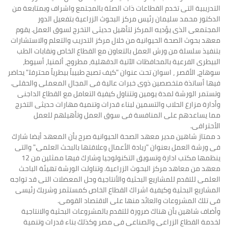
التدريبية التى تخدم القطاعات ذات الصلة بالمجتمع واشراف وبمتابعة من
الدكتور محمد سليمان رئيس مركز البحوث الزراعية بتفعيل الدور
المجتمعى الذى يؤديه المركز لتأهيل حديثى التخرج لسوق العمل. يقوم
معهد بحوث الصحة الحيوانية من خلال مركز التدريب والتعلم والاستشارات
بتنفيذ سلسلة من ورش العمل بالتعاون مع القطاع الخاص ونقابات الطب
البيطرى الفرعية بالمحافظات الآتية الدقهلية، مطروح، ألمنيا، أسيوط،
سوهاج، الأقصر ، اسوان تحت عنوان "كيف تصبح طبيباً بيطرياً محترفا." يحاضر
فيها أساتذة متخصصين ذوى خبرات عالية فى المجال المعملى والحقلى.
وتستمر الورشة لمدة يومين وتتناول كيفية التعامل مع القطاع الداجنى
وأدارة مزارع الحلاب والتسمين لبناء قدرات وتنمية مهارات حديثى التخرج
مما يساعدهم على المنافسة فى سوق العمل وتأهيلهم للعمل
الأحترافى.
د ممتاز شاهين مدير معهد الصحة الحيوانية صرح بأن المعهد أيضا شارك
فى ورشة العمل بعنوان "ريادة الأعمال وعلاقتها بالبحث العلمى." والتى
ينظمها مكتب ادارة وتسويق التكنولوجيا وشارك فيها ممثلين من 12
معهد من معاهد مركز البحوث الزراعية. وتناولت الورشة تهيئة الباحث
العلمى للتقدم للمشاريع البحثية والأنتاجية وحل المعضلات التى قد تواجه
المشاريع البحثية وكيفية اشراك القطاع الخاص كمستثمر وشريك رئيسى
فى تلك المشروعات والعائد منها على الاقتصاد القومى.
وأضاف شاهين بأن هناك ضرورة للتقدم بالمشروعات البحثية والانتاجية
لخدمة القطاع الزراعى والصناعى فى مصر وكذلك بناء قدرات وتنمية