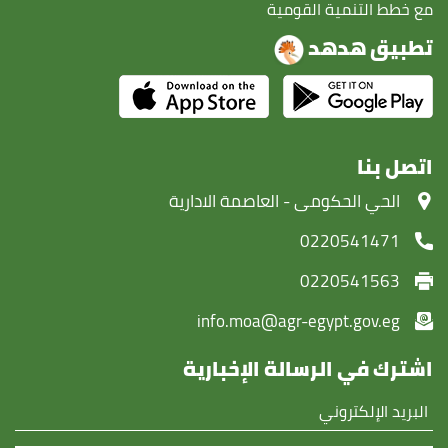
مع خطط التنمية القومية
تطبيق هدهد
اتصل بنا
‏الحي الحكومى - العاصمة الادارية
0220541471
0220541563
info.moa@agr-egypt.gov.eg
اشترك في الرسالة الإخبارية