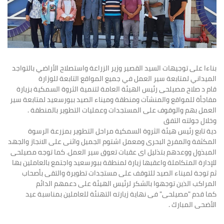
بناءا على توجيهات السيد القصير وزير الزراعة واستصلاح الأراضي بالتواجد
الميداني لمتابعة سير العمل في جميع المواقع التابعة للوزارة
قام د صلاح مصيلحى رئيس الهيئة العامة لتنمية الثروة السمكية بزيارة
مفاجأة للمواقع والمنشآت ومنطقة وميناء الصيد ببورسعيد لمتابعة سير
العمل بهم والوقوف على المستجدات وعمليات التطوير بالمنطقة .
وخلال جولته التفق
دية تابع رئيس هيئة الثروة السمكية مراحل التطوير بمزرعة الرسوة
المكثفة والمفرخ البحرى ومعمل اشتوم الجميل واثنى على الانجاز والجهد
المبذول ووعدهم بتذليل اى عقبات تعوق سير العمل. كما توجه مصيلحى
للإدارة المتكاملة واعقبها زيارة لمنطقة ببورسعيد واجتمع بالعاملين بها
ثم توجة لميناء الصيد للتوقف على مستجدات تطويرة والتقى بأصحاب
المراكب الذين توجهوا بالشكر لرئيس الهيئة على دعمهم الدائم
كما قدم "مصيلحى" فى نهاية زيارته التهنئة للعاملين بمناسبة عيد
الأضحى المبارك .