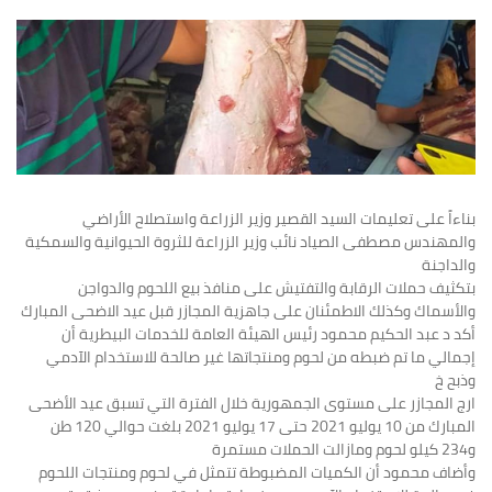
بناءاً على تعليمات السيد القصير وزير الزراعة واستصلاح الأراضي
والمهندس مصطفى الصياد نائب وزير الزراعة للثروة الحيوانية والسمكية
والداجنة
بتكثيف حملات الرقابة والتفتيش على منافذ بيع اللحوم والدواجن
والأسماك وكذلك الاطمئنان على جاهزية المجازر قبل عيد الاضحى المبارك
أكد د عبد الحكيم محمود رئيس الهيئة العامة للخدمات البيطرية أن
إجمالي ما تم ضبطه من لحوم ومنتجاتها غير صالحة للاستخدام الآدمي
وذبح خ
ارج المجازر على مستوى الجمهورية خلال الفترة التي تسبق عيد الأضحى
المبارك من 10 يوليو 2021 حتى 17 يوليو 2021 بلغت حوالي 120 طن
و234 كيلو لحوم ومازالت الحملات مستمرة
‏وأضاف محمود أن الكميات المضبوطة تتمثل في لحوم ومنتجات اللحوم