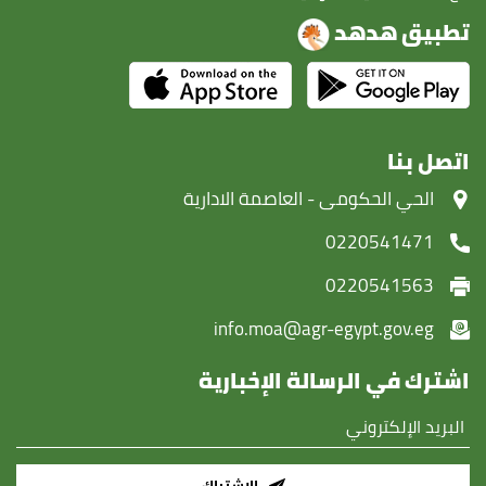
تطبيق هدهد
اتصل بنا
‏الحي الحكومى - العاصمة الادارية
0220541471
0220541563
info.moa@agr-egypt.gov.eg
اشترك في الرسالة الإخبارية
الاشتراك