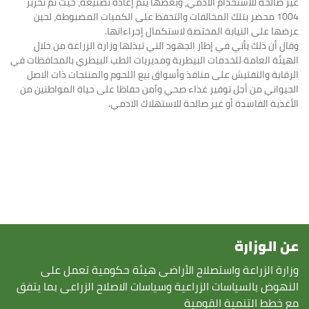
غير صالحة للاستخدام الآدمي، وبعضها يتم إعادة تصنيعه، حيث تم تحرير
1004 محضر بتلك المخالفات والتحفظ على الكميات المضبوطة، لحين
عرضها على النيابة المختصة لاستكمال إجراءاتها.
وقال أن ذلك يأتي في إطار الجهود التي تبذلها وزارة الزراعة من خلال
الهيئة العامة للخدمات البيطرية ومديريات الطب البيطري بالمحافظات في
الرقابة والتفتيش على منافذ وأسواق بيع اللحوم والمنتجات ذات الاصل
الحيواني من أجل توفير غذاء صحي وآمن حفاظا على حياة المواطنين من
الأغذية الفاسدة أو غير صالحة للاستهلاك الادمي.
عن الوزارة
وزارة الزراعة واستصلاح الأراضى هيئة حكومية تعمل على
النهوض بالسياسات الزراعية وسياسات الاصلاح الزراعى بما يتفق
مع خطط التنمية القومية