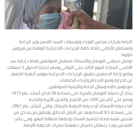
التزاما بقرارات مجلس الوزراء وتوجيهات السيد القصير وزير الزراعة
واستصلاح الأراضي باتخاذ كافة الإجراءات الاحترازية للوقاية من فيروس
كورونا
تواصل حديقتي الاورمان والأسماك استقبال المواطنين لقضاء إجازة عيد
الأضحى المبارك لليوم الثالث على التوالي وسعر تذكرة الدخول 5 جنيهات
وتتابع إدارة الحديقتين تطبيق الإجراءات الاحترازية بتوفير أجهزة الكشف
عن الحرارة ومنع الازدحام وارتداء الكمامات
مع توفير كافة وسائل الراحة والترفية للمواطنين
يذكر أن حديقة الاورمان بالجيزة على مساحة 28 فدان أنشئت عام 1873
وتضم على أكثر من 1200 من الأشجار والنخيل الأثرية والنادرة
أما حديقة الأسماك أو حديقة الجبلاية بالزمالك، والتي أنشئت عام 1867،
على مساحة 9.5 أفدنة وتعد من أفضل الحدائق وتتكون من مدخل من
فتحتين تشبه فتحة خياشيم السمك وخلفها منطقة البهو، وفي جانب
الفتحتين يوجد زعنفتان جانبيتان خلفهما ممرات الحديقة الأربعة.