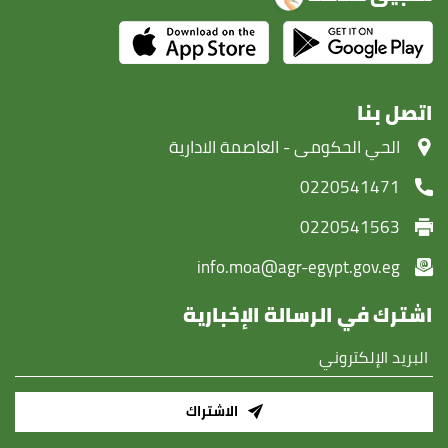
اتصل بنا
‏الحي الحكومى - العاصمة الادارية
0220541471
0220541563
info.moa@agr-egypt.gov.eg
اشترك في الرسالة الإخبارية
الاشتراك