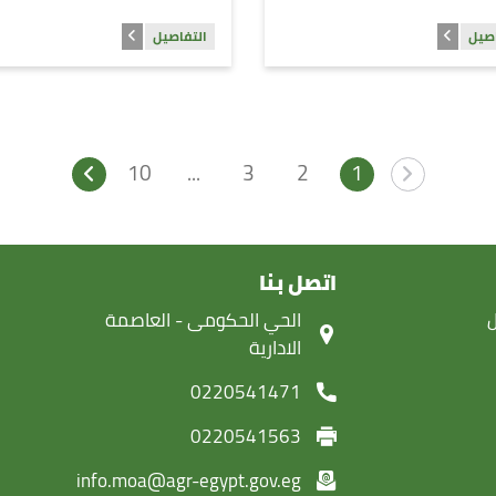
اصيل
التفاصيل
10
...
3
2
1
اتصل بنا
ل
‏الحي الحكومى - العاصمة
الادارية
0220541471
0220541563
info.moa@agr-egypt.gov.eg