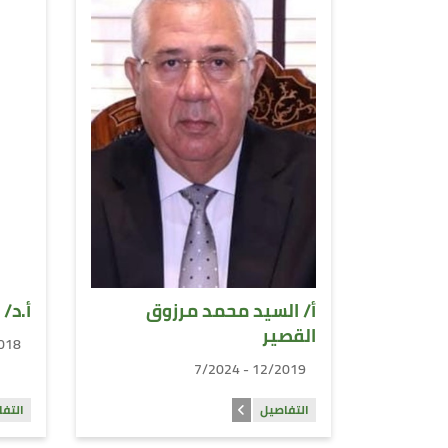
أ/ السيد محمد مرزوق
أ.د/
القصير
12/2019
12/2019 - 7/2024
التفاصيل
التف