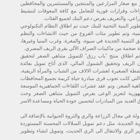
شر مع صغار المزارعين والمنتجين والمستثمرين والمحافظين
ءات وقرارات فورية للتعامل مع كافة المعوقات لتنشيط
زراعي، والتعريف بفرص دعم البنك لجميع الفئات.
وير البنية التحتية للبنك حيث تم اطلاق النظام التكنولوجي
المية، وتم تطوير مئات الفروع من حيث الانشاءات والنظم
ق التنمية الجديدة في سيوة، والمغرة، وغرب المنيا وغيرها،
ة ضخمة من ماكينات الصراف الألي بقرى الريف المصري.
 تم اطلاق منتج "باب رزق" للتمويل متناهي الصغر لتحقيق
 الريف وتحقيق الشمول المالي، الذى أتاح تمويل بفائدة
 الصغيرة لعشرات الالاف من الشباب والمرآة الريفية،
التي كانت تجوب قرى مبادرة حياة كريمة بجميع المحافظات
تناهية الصغر، وتم عقد عشرات اللقاءات الجماهيرية الموسعة
ورية لتعزيز الوعى بفرص التمويل متناهي الصغر وحث
ق العديد من المبادرات لتحسين جودة الحياة ومساعدة الاسر
ولة في مجال الزراعة والري والثروة الحيوانية بالإضافة الى
ة الجديدة، مثل دعم تمويل السلالات المحسنة المستوردة
وير الري والانتقال الى الري الحديث، وتمويل انشاء وتطوير