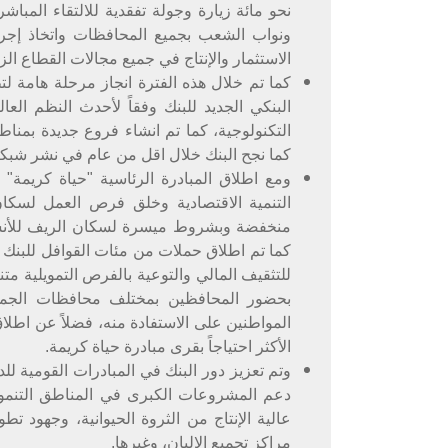
نحو مائة زيارة وجولة تفقدية للالتقاء المبا
ونواب الشعب بجميع المحافظات واتخاذ إجرا
الاستثمار والإنتاج في جميع مجالات القطاع ال
كما تم خلال هذه الفترة انجاز مرحلة هامة لتط
البنكي الجديد للبنك وفقاً لأحدث النظم الع
التكنولوجية، كما تم انشاء فروع جديدة بمناط
كما نجح البنك خلال اقل من عام في نشر شبك
ومع اطلاق المبادرة الرئاسية "حياة كريمة"
التنمية الاقتصادية وخلق فرص العمل لسكان
منخفضة وبشروط ميسرة لسكان الريف للأنشطة
كما تم اطلاق حملات من مئات القوافل للبنك 
للتثقيف المالي والتوعية بالفرص التمويلية م
بحضور المحافظين بمختلف محافظات الجمه
المواطنين على الاستفادة منه، فضلاً عن اطلا
الأكثر احتياجاً بقرى مبادرة حياة كريمة.
وتم تعزيز دور البنك في المبادرات القومية للد
دعم المشروعات الكبرى في المناطق التنموي
عالية الإنتاج من الثروة الحيوانية، وجهود تط
مراكز تجميع الالبان، وغيرها.