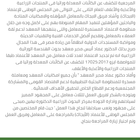
المرجعية للكشف عن الكائنات المعدلة وراثيا فى المنتجات الزراعية
والأغذية والأعلاف للعام الثانى على التوالى من المجلس الوطنى للإعتماد
(الايجاك). وأشاد فريق الايجاك بالمعامل المؤهله والامكانيات المتاحة
والباحثين المؤهلين لتنفيذ المهام المنوطة بهم على اكمل وجه من خلال
منظومة الاعتماد المستمرة للمعامل والتى ينتهجها المعهد لدعم ثقة
العملاء بالمعامل وتقديم أفضل الخدمات الفنية والتقنيات الحديثة
ومواكبة المستجدات الدولية انطلاقاً من ريادة مصر فى هذا المجال.
صرح بذلك الدكتور عماد أنيس مدير معهد بحوث الهندسة الوراثية
الزراعية انه تم تجديد الاعتماد لعدد ثلاث معامل من المعهد للأعتماد طبقا
للمواصفة ايزو 17025:2017 للكشف عن الكائنات المعدلة وراثيا فى
المنتجات الزراعية والأغذية والأعلاف.
وأفاد دكتور عماد مدير المعهد " بأن جميع امكانيات المعهد ومعاملة
مسخرة للمنظومة البحثية التطبيقية لدعم الاقتصاد القومى والمشاركة
المجتمعية ودعم القطاع الخاص لتحقيق الأهداف الانمائية .
ويتوجه بالشكر لفريق العمل للثلاث معامل على المجهود المميز
لسيادتهم وادارة الجودة بمركز البحوث الزراعية الدكتورة نيفين صبحى
على مجهود وتعب سيادتها لنجاح هذا العمل ‘ حيث قام المختصين من
المجلس الوطنى للأعتماد (الأيجاك) بالمراجعة على المعامل وفريق العمل
وتم اجتياز زيارة المراجعة بنجاح.