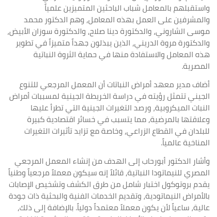
واستقبلهم بالمعامل شباب الباحثين المتميزين علمياً
والمشرفين على العمل بهذه المعامل، وهم الدكتور محمد
موسى الشاروني، والدكتورة دينا صلاح، والدكتورة سوزان الأبيض،
والدكتورة مروة الدريني، الذين يبذلون جهداً متميزاً في تطوير
هذه المعامل والاستفادة منها في حماية الثروة النباتية
المصرية.
أضاف مدير معهد أمراض النباتات أن المعمل المرجعي للتنوع
الجيني تتمثل رؤيته في دراسة الخريطة الجينية لمسببات أمراض
النبات الميكروبية، ورصد التغيرات الجينية التي تطرأ عليها
وعلاقتها بالمرضية، مما يتسبب في خسائر اقتصادية كبيرة
للبلدان في القطاع الزراعي، وخاصة مع تزايد تأثيرات التغيرات
المناخية عالمياً.
وأشار الدكتور أبورحاب إلى الهدف من إنشاء المعمل المرجعي
المصري للنيماتودا النباتية، قائلاً إنه سيكون معملاً مرجعياً وطنياً
يقدم بروتوكول اختبار شامل من طرق الكشف وتشخيص الإصابات
بالأمراض النيماتودية، وتقديم الخدمات الفنية والبحثية ذات جودة
عالية، ساعياً لأن يكون معملاً معتمداً دولياً. بالإضافة إلى ذلك،