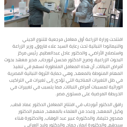
افتتحت وزارة الزراعة أول معامل مرجعية للتنوع الجيني
والنيماتودا النباتية تحت رعاية السيد علاء فاروق، وزير الزراعة
واستصلاح الأراضي، والدكتور عادل عبدالعظيم، رئيس مركز
البحوث الزراعية. وصرح الدكتور محسن أبورحاب، مدير معهد بحوث
أمراض النباتات، أن هذه المعامل المتطورة تسهم في تنفيذ
المهام المنوطة بالمعهد، وهي حماية الثروة النباتية المصرية
في ظل التغيرات المناخية التي تؤدي إلى تغيرات في التراكيب
الوراثية لمسببات أمراض النباتات، مما يتسبب في تغييرات في
الخريطة المرضية على مستوى مصر.
رافق الدكتور أبورحاب في افتتاح المعامل الدكتور عماد قطب،
وكيل المعهد، وعدد من العلماء بالمعهد، منهم الدكتور
ممدوح خليفة، والدكتورة عبير عبد الوهاب، والدكتورة هناء
سيدهم، والدكتورة إيمان حماد، والدكتور وليد العرابي.