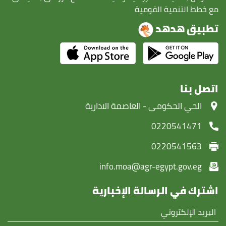
مع خطط التنمية القومية
تطبيق هدهد
اتصل بنا
‏الحي الحكومى - العاصمة الادارية
0220541471
0220541563
info.moa@agr-egypt.gov.eg
اشترك في الرسالة الإخبارية