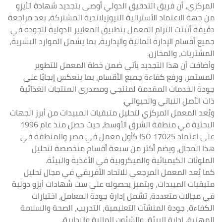
المركزي، أن فريق التدقيق الدولي أوصى بتجديد شهادة الأيزو
من جهة الاعتماد الأسترالية النيوزيلاندية المشتركة، بعد مراجعة
دقيقة أثبتت التزام المعمل بتطبيق المعايير الدولية للجودة في
جميع أقسام الإدارة المالية والإدارية، بما يشمل الموارد البشرية،
المشتريات، والمخازن.
وأضافت أن هذا التجديد يأتي ضمن خطة المعمل للتطوير
المستمر، ورفع كفاءة جميع الأقسام، بما ينعكس إيجابًا على
جودة الخدمات المقدمة لمنتجي ومصدري المنتجات الغذائية
ذات الأصل النباتي والحيواني.
ويُعد المعمل المركزي لتحليل متبقيات المبيدات من أبرز الجهات
البحثية في منطقة الشرق الأوسط، حيث حصل منذ عام 1996
على اعتماد ISO 17025 كأول معمل في مصر والمنطقة في
هذا المجال، ويضم أكثر من سبعة أقسام متخصصة لتحليل
الملوثات الكيميائية والميكروبية في الأغذية والبيئة.
كما يُعد المعمل المرجعي للاتحاد الأفريقي في مجال تحليل
متبقيات المبيدات، ويتميز بحصوله على ست شهادات أيزو دولية
في مجالات متعددة، تشمل إدارة جودة المعامل، اختبارات
الكفاءة، جودة المنشآت التعليمية، التدريب، الصحة والسلامة
المهنية، إدارة البيئة، والشئون المالية والإدارية.