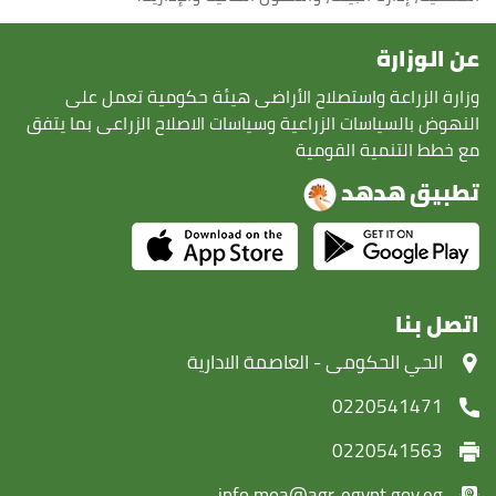
عن الوزارة
وزارة الزراعة واستصلاح الأراضى هيئة حكومية تعمل على
النهوض بالسياسات الزراعية وسياسات الاصلاح الزراعى بما يتفق
مع خطط التنمية القومية
تطبيق هدهد
اتصل بنا
‏الحي الحكومى - العاصمة الادارية
0220541471
0220541563
info.moa@agr-egypt.gov.eg