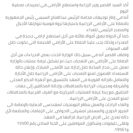
أكد السيد القصير وزير الزراعة واستصلاح الأراضى في تصريحات صحفية
اليوم
أنه في إطار توجيهات فخامة الرئيس عبدالفتاح السيسي رئيس الجمهورية
بالحفاظ على الأراضي الزراعية باعتبارها ثروة قومية تتوارثها الأجيال
والمصدر الرئيسي للغذاء
كما أن الدولة تنفق أموالا طائلة من أجل استصلاح اراضي جديدة في
الصحراء ولذلك يجب علينا الحفاظ على الأراضي القديمة التي تكونت خلال
آلاف السنوات
واضاف القصير أنه في سبيل ذلك الوزارة اتخذت بعض الاجراءات من أجل
الحفاظ على الأراضي من التعديات حيث تم تشكيل غرفة عمليات بالوزارة
تعمل على مدار الساعة خلال إجازة عيد الأضحى المبارك، وإعلان حالة
الاستعداد القصوى لمنع التعديات على الأراضى الزراعية خلال الأجازة
والتعامل بالازالة الفورية فى المهد بالتنسيق مع أجهزة الحكم المحلى
والشرطة ومديريات الزراعة بالمحافظات وإحالة المخالفين إلى جهات
التحقيق مع ربط غرفة العمليات المركزية مع الغرف الفرعية بالمحافظات
لمنع التعدي على الأراضي الزراعية.
والغاء الراحات والعمل بنظام النوبتجيات لمهندسى الحماية بالإضافة الى
المرور الدوري والمستمر لمشرفى الاحواض، على الزمامات والمتابعة لأي
حالة تعدي على الارض الزراعية، لازالتها في المهد.
وتلقى تليفونات وشكاوى المواطنين على الخط الساخن رقم 15500
و19561.