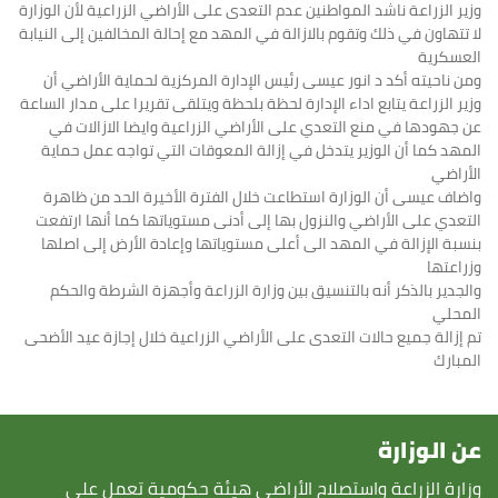
وزير الزراعة ناشد المواطنين عدم التعدى على الأراضي الزراعية لأن الوزارة
لا تتهاون في ذلك وتقوم بالازالة في المهد مع إحالة المخالفين إلى النيابة
العسكرية
ومن ناحيته أكد د انور عيسى رئيس الإدارة المركزية لحماية الأراضي أن
وزير الزراعة يتابع اداء الإدارة لحظة بلحظة ويتلقى تقريرا على مدار الساعة
عن جهودها في منع التعدي على الأراضي الزراعية وايضا الازالات في
المهد كما أن الوزير يتدخل في إزالة المعوقات التي تواجه عمل حماية
الأراضي
واضاف عيسى أن الوزارة استطاعت خلال الفترة الأخيرة الحد من ظاهرة
التعدي على الأراضي والنزول بها إلى أدنى مستوياتها كما أنها ارتفعت
بنسبة الإزالة في المهد الى أعلى مستوياتها وإعادة الأرض إلى اصلها
وزراعتها
والجدير بالذكر أنه بالتنسيق بين وزارة الزراعة وأجهزة الشرطة والحكم
المحلي
تم إزالة جميع حالات التعدى على الأراضي الزراعية خلال إجازة عيد الأضحى
المبارك
عن الوزارة
وزارة الزراعة واستصلاح الأراضى هيئة حكومية تعمل على