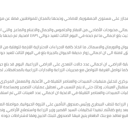
لمجازر على مستوى الجمهورية، للاضاحي وذبحها بالمجان للمواطنين، فضلا عن موا
اجمالي مذبوحات الأضاحي من الابقار والجاموس والجمال والاغنام والماعز، والتي
خلال ايام العيد الثلاثة حوالي ٢٠ الف و ٣٤٢ اضحي
ن والاورمان والاسماك، ما اتخاذ كافة الاجراءات الاحترازية اللازمة للوقاية من ال
ن، كما تواصل الغرفة التواصل مع مديريات الزراعة والادارات الزراعية بالمحافظات،
مركزي لتحليل متبقيات المبيدات والعناصر الثقيلة في الأغذية، والمعمل المركزي
بال العينات، وذلك حتى لا يتم التسبب في تعطيل عمليات التصدير ومساعدة الجها
زراعة للطب البيطري ورئيس صندوق التأمين على الثروة الحيوانية، مواصلة المجزر
عد رفع كفائته، تنفيذا لتكليفات السيد القصير وزير الزراعة واستصلاح الأراضي، 
قيع تعاقد مع بنك الطعام يتيح فيها الصندوق للبنك الذبيح وفقا لاشتراطات جوده عا