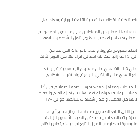
صلة كافة القطاعات الخدمية التابعة للوزارة ومعاملها،
 استقبلتها المجازر من المواطنين على مستوى الجمهورية،
ة حتى الآن، حيث بلغ اجمالي ما تم ذبحه في اليوم الثالث للعيد حوالي ٤٨٣١ اضحية، تم ذبحها بالمجان تحت اشراف طبي بيطري كامل للتأكد من سلامة
اصابة بفيروس كورونا، واتخاذ الاجراءات التي تحد من
التكدس بالحدائق، وتوفير كواشف الحرارة على مداخل الحدائق، لافتة الى ان اجمالي زوار حديقة الحيوان بالجيزة بلغ في اليوم الثالث للعيد حوالي ٤٠ الف زائر، حيث بلغ اجمالي ايراداتها في اليوم الثالث
ومن ناحية اخرى اعلنت غرفة العمليات بالادارة المركزية لحماية الاراضي، ان اجمالي عدد حالات التعدي على الاراضي الزراعية، اليوم، قد بلغ حوالي ٣٥ حالة تعدي على مستوى الجمهورية، تم ازالتها
 لمنع التعدي على الاراضي الزراعية، واستقبال الشكاوى
 للمبيدات، ومعامل معهد بحوث الصحة الحيوانية، في أداء
ت الرقابية بمواصلة أعمالها أثناء أجازة العيد، والحفاظ
على سلامة الاغذية، حيث اعلن المعمل المركزي لتحليل متبقيات المبيدات والعناصر الثقيلة في الاغذية ان اجمالي عدد العينات التي تم استقبالها من العملاء واصدار شهادات بنتائجها حوالي ١٧٠٠
 الآلي التابع للصندوق بمنطقه النوباريه فتح أبوابه
وتحت إشراف المهندس مصطفى الصياد نائب وزير الزراعة
ليه ورقابه صارمه، بالمجزر التابع له، حيث تم تطوير نظام