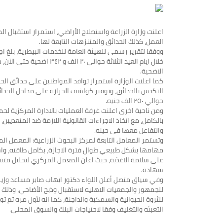
اعلنت وزارة الزراعة واستصلاح الأراضي، استمرار استقبال ا
العمل، كذلك الحدائق والمتنزهات التابعة لها.
ووفقا لتقرير رسمي للهيئة العامة للخدمات البيطرية، بلغ 
الاضحية.
كما اعلنت الوزارة استمرار توافد المواطنين على حدائق الحيوا
حوالي ٢٥٠ الف جنيه.
بالكامل، مع اتخاذ الاجراءات القانونية اللازمة ضد المتعديي
والتفاعل معها في حينه.
وتستمر المعامل التابعة لمركز البحوث الزراعية: المعمل ال
مهامها بشكل طبيعي طوال فترة الاجازة، بكامل طاقته، واستق
شهادة.
وفي سياق متصل أعلن اللواء دكتور ايهاب صابر مساعد وزير ال
للجمهور والجمعيات الاهليه لاستقبال وذبح الأضاحي، وذلك ب
للثروة الحيوانية والسمكية والداجنة، كما انه لأول مره تم تو
التعبئه والتغليف وفقا لاحتياجات البنك والسوق المحلي.