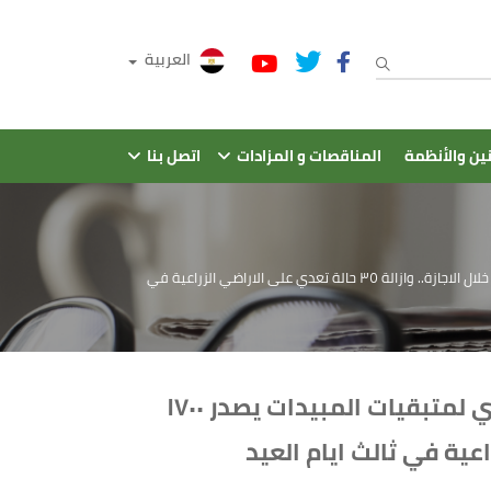
العربية
نين والأنظمة
المناقصات و المزادات
اتصل بنا
"الزراعة": "المجازر" تستقبل ٢٠ الف اضحية خلال ايام العيد الثلاثة.. والمركزي لمتبقيات المبيدات يصدر ١٧٠٠ شهادة بنتائج العينات خلال الاجازة.. وازالة ٣٥ حالة تعدي على الاراضي الزراعية في
"الزراعة": "المجازر" تستقبل ٢٠ الف اضحية خلال ايام العيد الثلاثة.. والمركزي لمتبقيات المبيدات يصدر ١٧٠٠